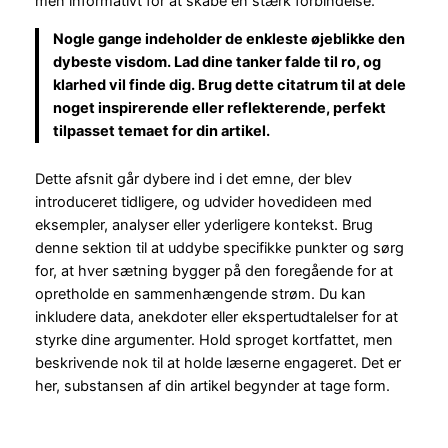
men informativt for at skabe en stærk forbindelse.
Nogle gange indeholder de enkleste øjeblikke den
dybeste visdom. Lad dine tanker falde til ro, og
klarhed vil finde dig. Brug dette citatrum til at dele
noget inspirerende eller reflekterende, perfekt
tilpasset temaet for din artikel.
Dette afsnit går dybere ind i det emne, der blev
introduceret tidligere, og udvider hovedideen med
eksempler, analyser eller yderligere kontekst. Brug
denne sektion til at uddybe specifikke punkter og sørg
for, at hver sætning bygger på den foregående for at
opretholde en sammenhængende strøm. Du kan
inkludere data, anekdoter eller ekspertudtalelser for at
styrke dine argumenter. Hold sproget kortfattet, men
beskrivende nok til at holde læserne engageret. Det er
her, substansen af din artikel begynder at tage form.