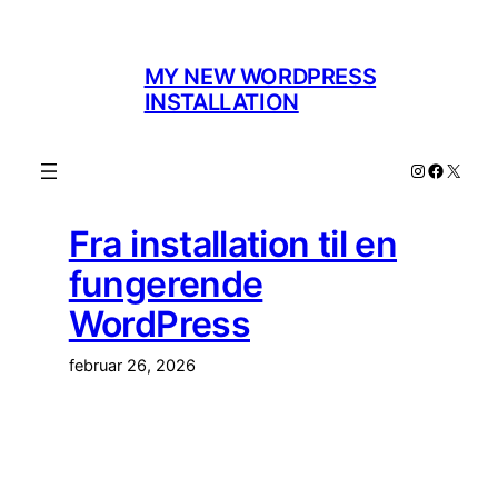
Spring
til
indhold
MY NEW WORDPRESS
INSTALLATION
Instagram
Facebo
X
Fra installation til en
fungerende
WordPress
februar 26, 2026