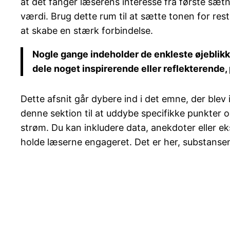
at det fanger læserens interesse fra første sætn
værdi. Brug dette rum til at sætte tonen for res
at skabe en stærk forbindelse.
Nogle gange indeholder de enkleste øjeblikke 
dele noget inspirerende eller reflekterende, p
Dette afsnit går dybere ind i det emne, der blev
denne sektion til at uddybe specifikke punkte
strøm. Du kan inkludere data, anekdoter eller ek
holde læserne engageret. Det er her, substansen