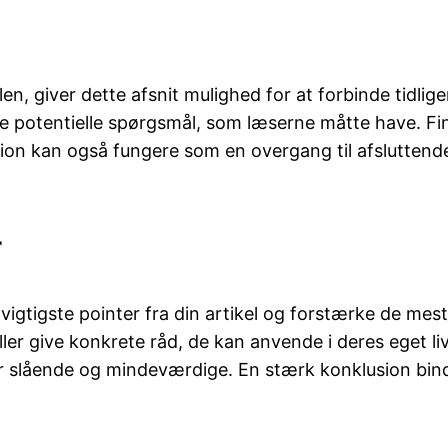
, giver dette afsnit mulighed for at forbinde tidliger
are potentielle spørgsmål, som læserne måtte have. 
ektion kan også fungere som en overgang til afslutt
r
igtigste pointer fra din artikel og forstærke de mest 
eller give konkrete råd, de kan anvende i deres eget liv
r er slående og mindeværdige. En stærk konklusion bin