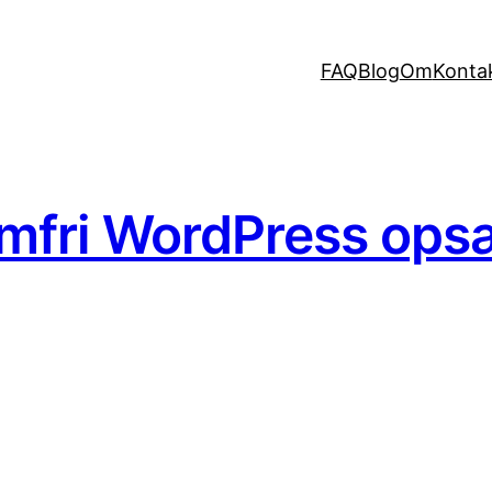
FAQ
Blog
Om
Konta
lemfri WordPress op